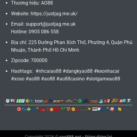
Thương hiệu: AO88
Website: https://justjag.me.uk/
Email:
support@justjag.me.uk
Hotline: 0905 086 558
Địa chỉ: 225 Đường Phan Xích Thố, Phường 4, Quận Phú
Nhuận, Thành Phố Hồ Chí Minh
Zipcode: 700000
Hashtags: #nhcaiao88 #dangkyao88 #keonhacai
#xoso #ao88 #ao88 #ao88casino #slotgameao88
Copyright 2026 ©
cao888.net - Đừng dừng lại