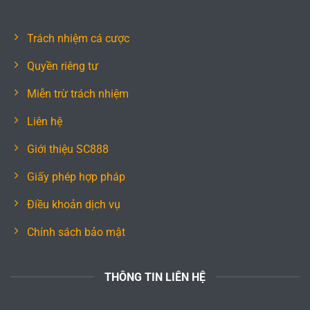
Trách nhiệm cá cược
Quyền riêng tư
Miễn trừ trách nhiệm
Liên hệ
Giới thiệu SC888
Giấy phép hợp pháp
Điều khoản dịch vụ
Chính sách bảo mật
THÔNG TIN LIÊN HỆ