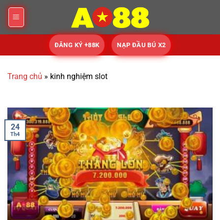
Chuyển
đến
nội
dung
ĐĂNG KÝ +88K
NẠP ĐẦU BÚ X2
Trang chủ
»
kinh nghiệm slot
24
Th4