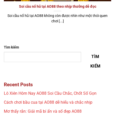
Soi cầu nổ hũ tại AO88 theo nhịp thưởng dễ đọc
Soi cầu nổ hũ tại AO88 không còn được nhìn như một thói quen
chơi [...]
Tìm kiếm
TÌM
KIẾM
Recent Posts
Lô Xiên Hôm Nay AO88 Soi Cầu Chắc, Chốt Số Gọn
Cách chơi bầu cua tại AO88 dễ hiểu và chắc nhịp
Mơ thấy rắn: Giải mã bí ẩn và số đẹp AO88