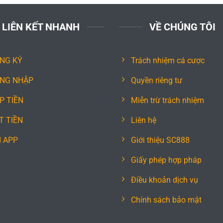
LIÊN KẾT NHANH
VỀ CHÚNG TÔI
NG KÝ
Trách nhiệm cá cược
NG NHẬP
Quyền riêng tư
P TIỀN
Miễn trừ trách nhiệm
T TIỀN
Liên hệ
I APP
Giới thiệu SC888
Giấy phép hợp pháp
Điều khoản dịch vụ
Chính sách bảo mật