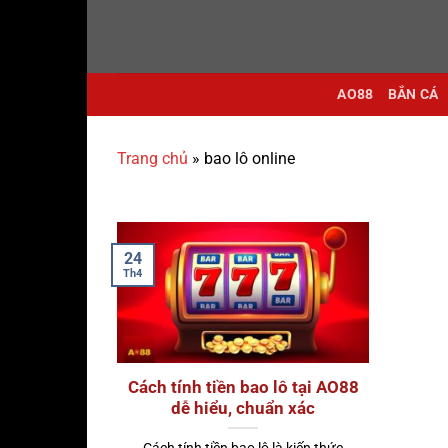
Chuyển
đến
nội
dung
AO88
BẮN CÁ
Trang chủ
»
bao lô online
24
Th4
Cách tính tiền bao lô tại AO88
dễ hiểu, chuẩn xác