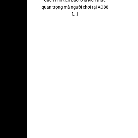
Cách tính tiền bao lô là kiến thức
quan trọng mà người chơi tại AO88
[...]